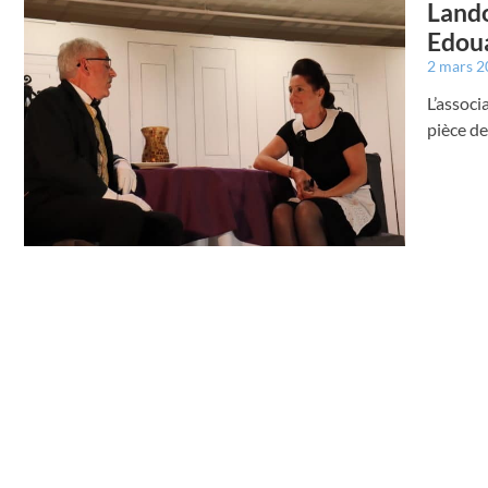
Lando
Edou
2 mars 
L’associ
pièce d