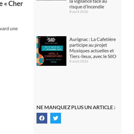
la vigilance face au
e « Cher
risque d’incendie
8 août 2026
evard une
Aurignac : La Cafetière
participe au projet
Musiques actuelles et
Tiers-lieux, avec le SilO
8 août 2026
NE MANQUEZ PLUS UN ARTICLE :