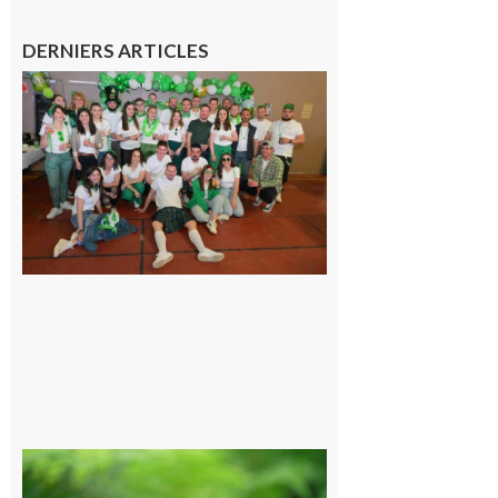
DERNIERS ARTICLES
Boulogne-
sur-Gesse :
Quatre jours
de fête avec
le Comité, un
programme
exceptionnel
6 août 2026
Comminges
et Piémont