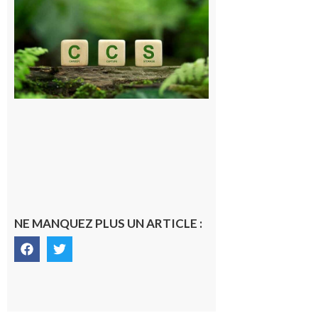
Pyrénéen :
Consultation
publique sur
le projet de
stockage
souterrain
de CO2
5 août 2026
NE MANQUEZ PLUS UN ARTICLE :