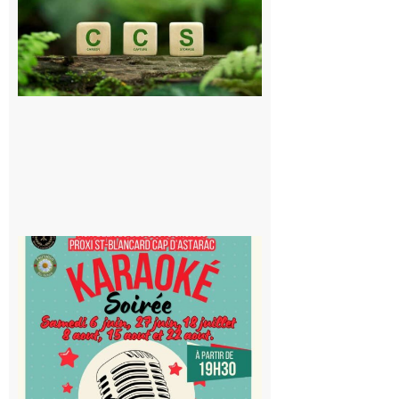
publique sur
le projet de
stockage
souterrain
de CO2
5 août 2026
Saint-
Blancard
Cap
d’Astarac
: Soirée
karaoké
au Proxi,
à vous le
micro !
5 août 2026