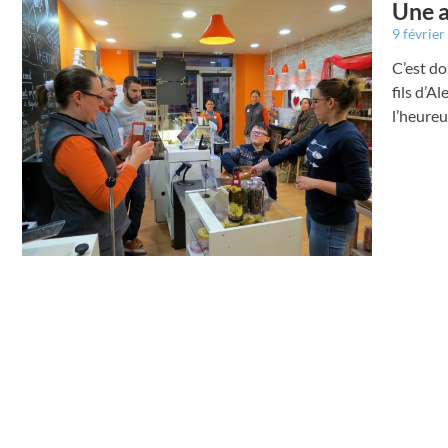
Une a
9 févrie
C’est do
fils d’A
l’heureu