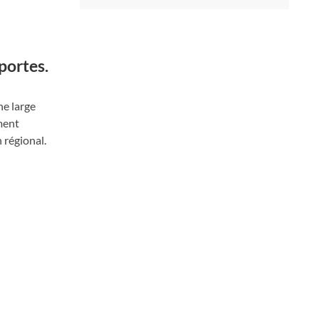
portes.
ne large
ement
 régional.