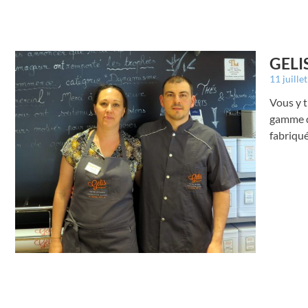
GELIS
11 juille
Vous y t
gamme de
fabriqué