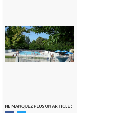
Une soirée
festive en
nocturne à
la piscine
municipale
de Rieux-
Volvestre.
7 août 2026
NE MANQUEZ PLUS UN ARTICLE :