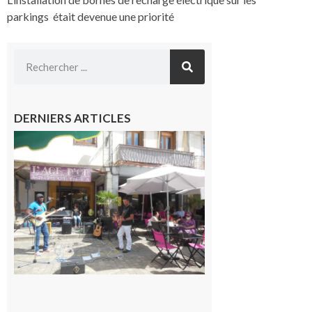
parkings était devenue une priorité
DERNIERS ARTICLES
Saint-
Gaudens :
Les
prochains
rendez-
vous
musicaux
de l’été
7 août 2026