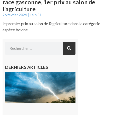
race gasconne, 1er prix au salon de
l’agriculture
26 février 2024
14 h 51
le premier prix au salon de l’agriculture dans la catégorie
espèce bovine
DERNIERS ARTICLES
09/08/26 :
Vigilance
météorologique
orange pour
orages sur le
département de
la Haute-
Garonne
9 août 2026