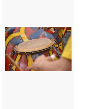
Latoue :
Initiation
à la
batucada,
pour
apprendre
les
rythmes
brésiliens
avec
Lacunapa
9 août 2026