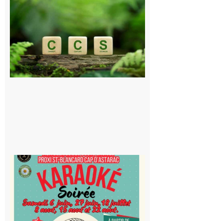
et Piémont
Pyrénéen :
Consultation
publique sur
le projet de
stockage
souterrain
de CO2
5 août 2026
Saint-
Blancard
Cap
d’Astarac
: Soirée
karaoké
au Proxi,