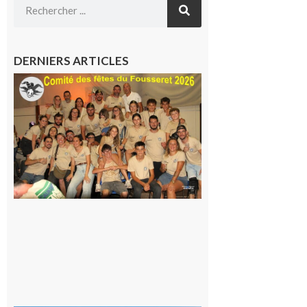
DERNIERS ARTICLES
Le
Fousseret :
la Fête de
la Saint-
Pierre est
terminée,
les Vikings
sont
rentrés
chez eux
6 août 2026