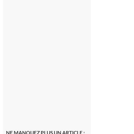
Montréjeau
: Les sorties
du
Montréjeau
cyclo club
8 août 2026
Saint-
Araille :
la
dernière
rando à
la
fraîche
de la
saison
était à
Cazac
8 août
2026
NE MANQUEZ PLUS UN ARTICLE :