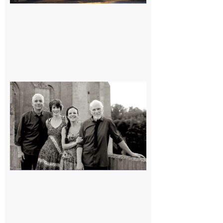
Rieux-
Volvestre
« Canaletto »
en concert !
7 août 2026