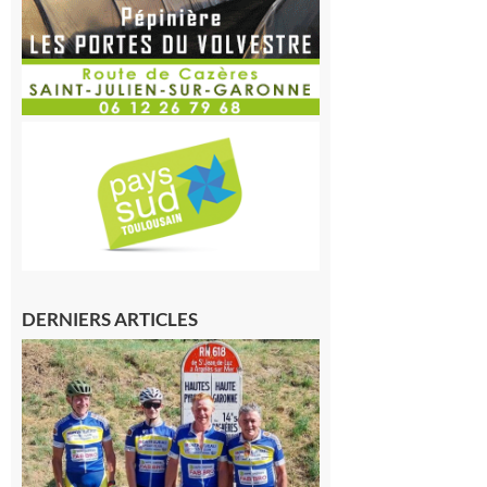
DERNIERS ARTICLES
Montréjeau
: Les sorties
du
Montréjeau
cyclo club
8 août 2026