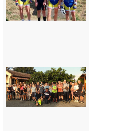
Saint-
Araille :
la
dernière
rando à
la
fraîche
de la
saison
était à
Cazac
8 août