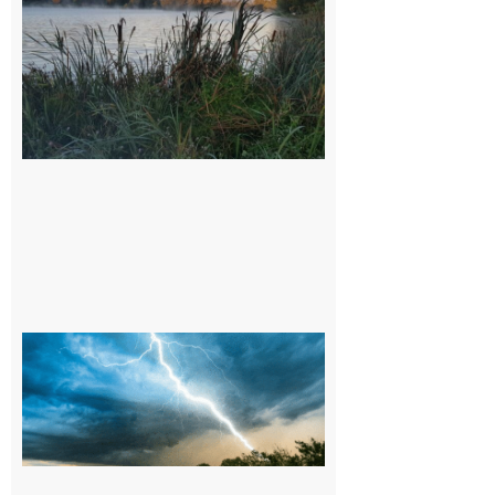
Barousse,
Neste,
Montréjeau
et ses
environs
9 août 2026
09/08/26 :
Vigilance
météorologique
orange pour
orages sur le
département de
la Haute-
Garonne