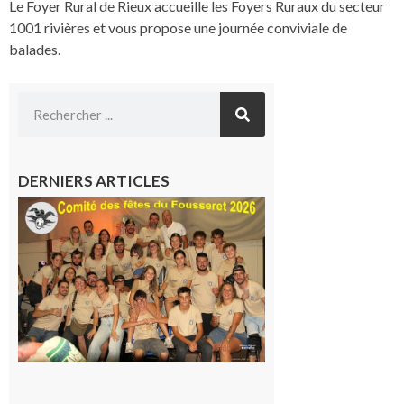
Le Foyer Rural de Rieux accueille les Foyers Ruraux du secteur
1001 rivières et vous propose une journée conviviale de
balades.
DERNIERS ARTICLES
Le
Fousseret :
la Fête de
la Saint-
Pierre est
terminée,
les Vikings
sont
rentrés
chez eux
6 août 2026