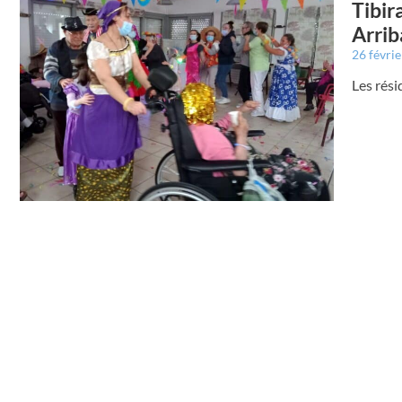
Tibir
Arrib
26 févri
Les rési