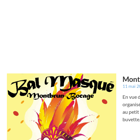
Montb
11 mai 
En vue d
organisé
au petit
buvette