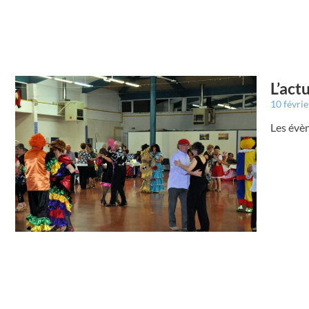
L’act
10 févri
Les évè