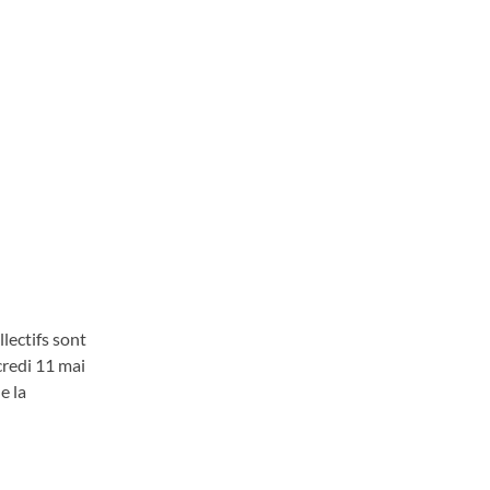
llectifs sont
credi 11 mai
e la