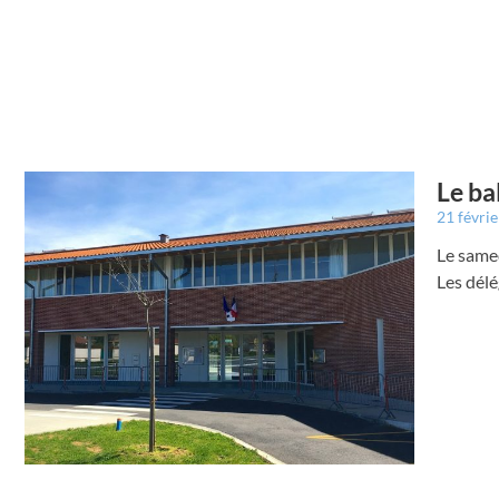
Le ba
21 févri
Le samed
Les délé