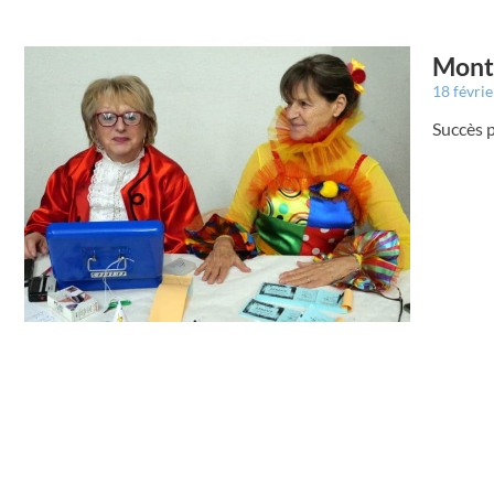
Montr
18 févri
Succès p