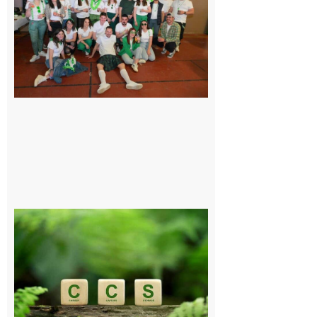
Quatre jours
de fête avec
le Comité, un
programme
exceptionnel
6 août 2026
Comminges
et Piémont
Pyrénéen :
Consultation
publique sur
le projet de
stockage
souterrain