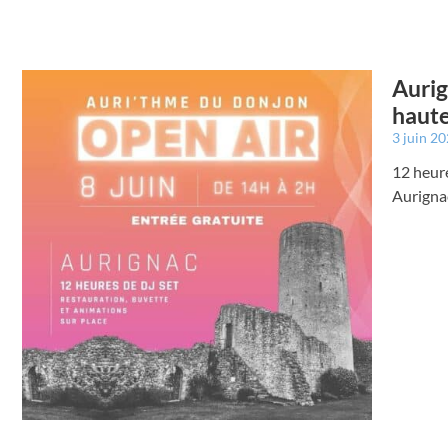
Aurig
haut
3 juin 2
12 heure
Aurignac