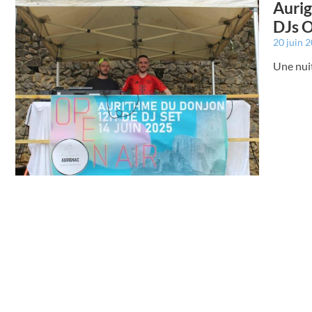
Aurig
DJs O
20 juin 
Une nuit