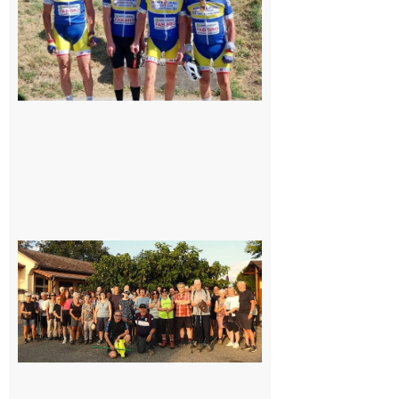
8 août 2026
Saint-
Araille :
la
dernière
rando à
la
fraîche
de la
saison