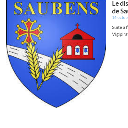
Le di
de S
16 octo
Suite à 
Vigipira