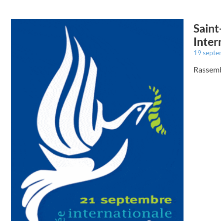
Saint
Inter
19 sept
Rassembl