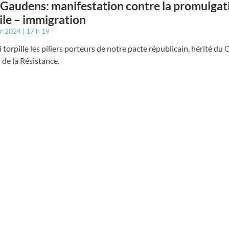
 Gaudens: manifestation contre la promulgati
sile – immigration
er 2024
17 h 19
i torpille les piliers porteurs de notre pacte républicain, hérité du 
 de la Résistance.