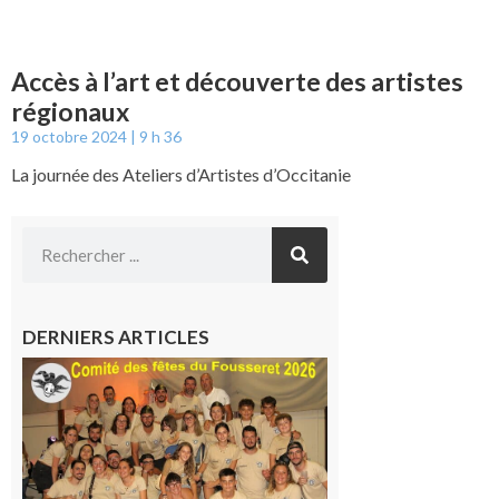
Accès à l’art et découverte des artistes
régionaux
19 octobre 2024
9 h 36
La journée des Ateliers d’Artistes d’Occitanie
DERNIERS ARTICLES
Le
Fousseret :
la Fête de
la Saint-
Pierre est
terminée,
les Vikings