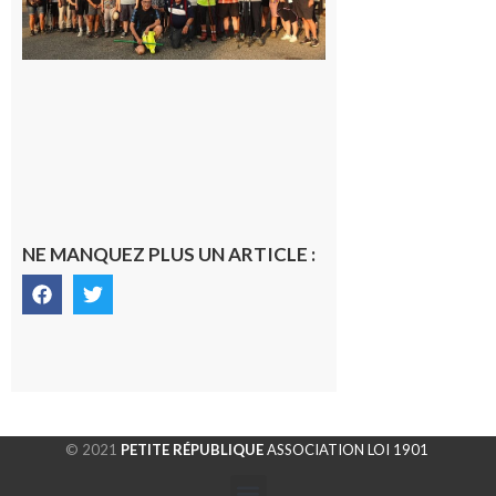
rando à
la
fraîche
de la
saison
était à
Cazac
8 août
2026
NE MANQUEZ PLUS UN ARTICLE :
© 2021
PETITE RÉPUBLIQUE
ASSOCIATION LOI 1901