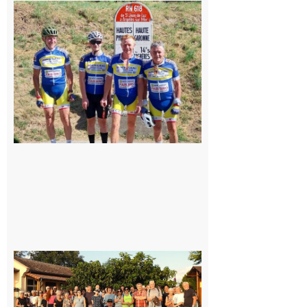
Montréjeau
: Les sorties
du
Montréjeau
cyclo club
8 août 2026
Saint-
Araille :
la
dernière