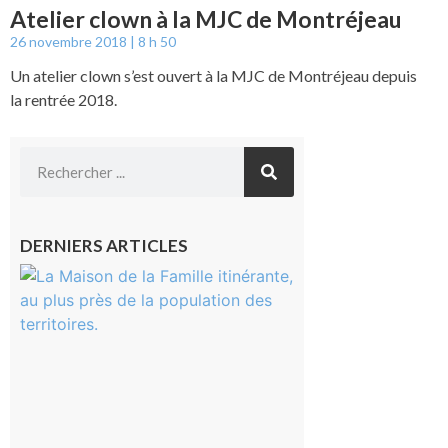
Atelier clown à la MJC de Montréjeau
26 novembre 2018
8 h 50
Un atelier clown s’est ouvert à la MJC de Montréjeau depuis
la rentrée 2018.
DERNIERS ARTICLES
Castelnau-
Magnoac :
La rentrée
scolaire ?
Même pas
peur, avec
la Maison
de la
Famille
itinérante