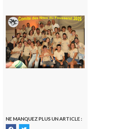
7 août 2026
Le
Fousseret :
la Fête de
la Saint-
Pierre est
terminée,
les Vikings
sont
rentrés
chez eux
6 août 2026
NE MANQUEZ PLUS UN ARTICLE :