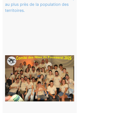
Magnoac :
La rentrée
scolaire ?
Même pas
peur, avec
la Maison
de la
Famille
itinérante
7 août 2026
Le
Fousseret :
la Fête de
la Saint-
Pierre est
terminée,
les Vikings
sont
rentrés
chez eux
6 août 2026