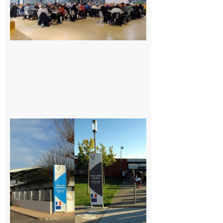
solidaire de
l’association
de belote
envers les
sinistrés
des
incendies
7 août 2026
Mairie de
Carbonne
recrute :
Cuisinier·ère
7 août 2026