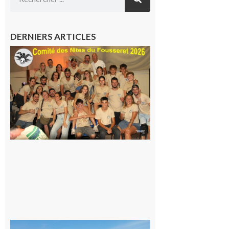
DERNIERS ARTICLES
Le
Fousseret :
la Fête de
la Saint-
Pierre est
terminée,
les Vikings
sont
rentrés
chez eux
6 août 2026
Simorre :