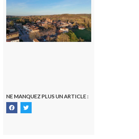
Un
nouveau
médecin
généraliste
dans la cité
gersoise
6 août 2026
NE MANQUEZ PLUS UN ARTICLE :