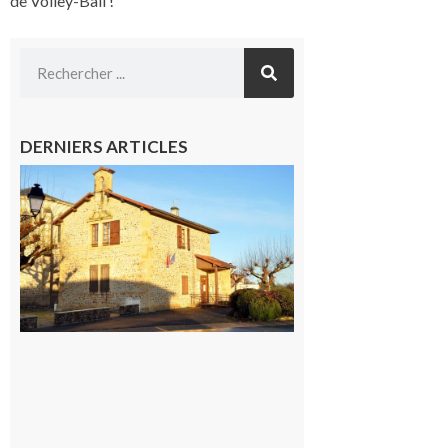
de Volley-Ball !
DERNIERS ARTICLES
Franquevielle
: La fête au
village !
7 août 2026