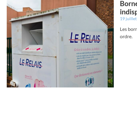
Borne
indis
19 juille
Les born
ordre.