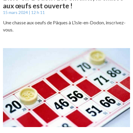
aux œufs est ouverte !
15 mars 2024
12 h 11
Une chasse aux oeufs de Pâques à L’Isle-en-Dodon, inscrivez-
vous.