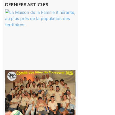
DERNIERS ARTICLES
Castelnau-
Magnoac :
La rentrée
scolaire ?
Même pas
peur, avec
la Maison
de la
Famille
itinérante
7 août 2026
Le
Fousseret :
la Fête de
la Saint-
Pierre est
terminée,
les Vikings
sont
rentrés