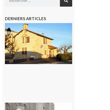
DERNIERS ARTICLES
Franquevielle
: La fête au
village !
7 août 2026
Rieux-
Volvestre