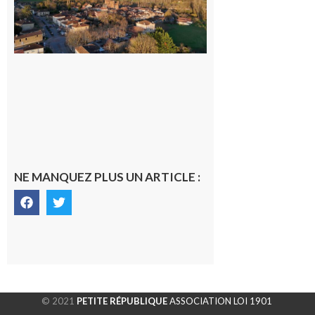
généraliste
dans la cité
gersoise
6 août 2026
NE MANQUEZ PLUS UN ARTICLE :
© 2021
PETITE RÉPUBLIQUE
ASSOCIATION LOI 1901