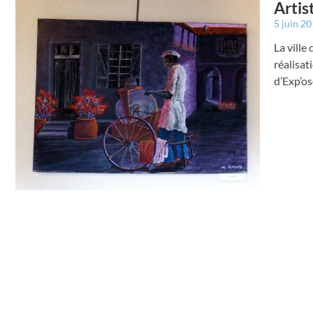
Artis
5 juin 2
La ville
réalisat
d’Exp’o