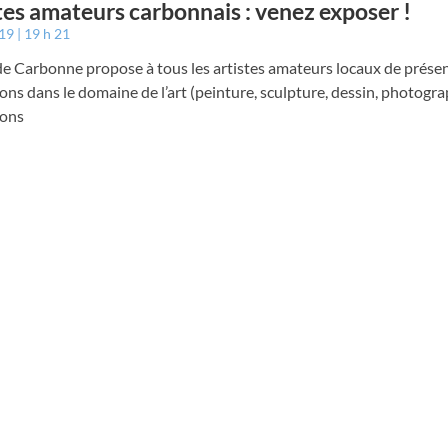
tes amateurs carbonnais : venez exposer !
019
19 h 21
 de Carbonne propose à tous les artistes amateurs locaux de présen
ions dans le domaine de l’art (peinture, sculpture, dessin, photogr
sons