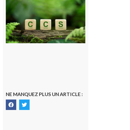
Pyrénéen :
Consultation
publique sur
le projet de
stockage
souterrain
de CO2
5 août 2026
NE MANQUEZ PLUS UN ARTICLE :