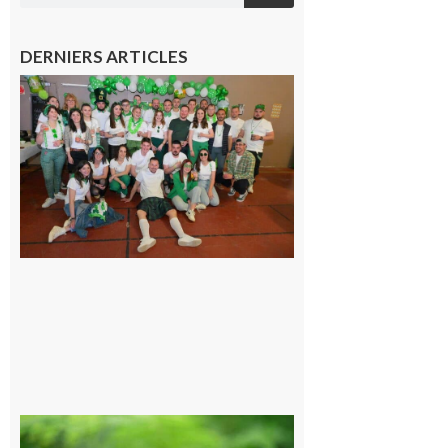
DERNIERS ARTICLES
Boulogne-
sur-Gesse :
Quatre jours
de fête avec
le Comité, un
programme
exceptionnel
6 août 2026
Comminges
et Piémont