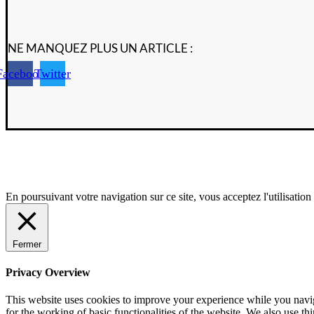
NE MANQUEZ PLUS UN ARTICLE :
Facebook
Twitter
En poursuivant votre navigation sur ce site, vous acceptez l'utilisati
Fermer
Privacy Overview
This website uses cookies to improve your experience while you naviga
for the working of basic functionalities of the website. We also use t