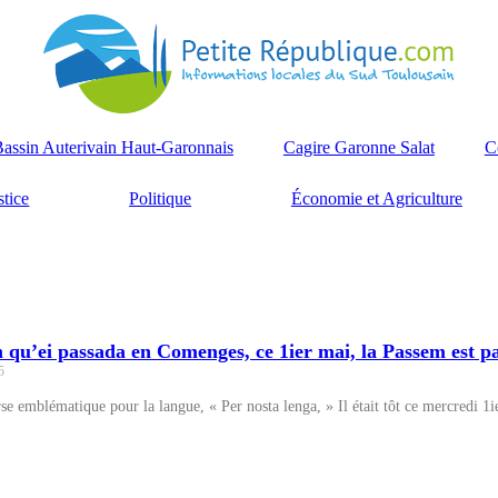
assin Auterivain Haut-Garonnais
Cagire Garonne Salat
C
stice
Politique
Économie et Agriculture
 qu’ei passada en Comenges, ce 1ier mai, la Passem est 
5
e emblématique pour la langue, « Per nosta lenga, » Il était tôt ce mercredi 1