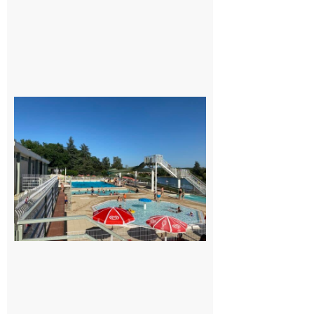
Dès le
vendredi
14 août
au soir.
8 août
2026
Boulogne-
sur-Gesse :
Une
convention
entre la
Mairie et
le Collège
pour la
piscine
8 août 2026