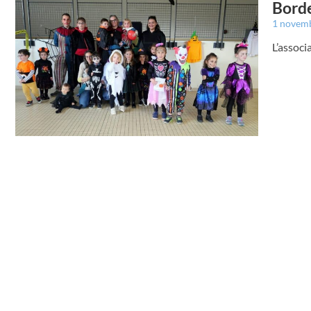
Borde
1 novem
L’associ