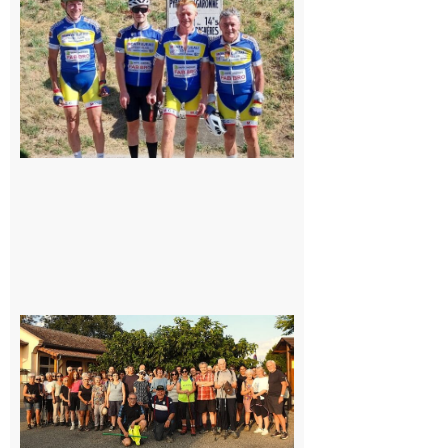
Montréjeau
cyclo club
8 août 2026
Saint-
Araille :
la
dernière
rando à
la
fraîche