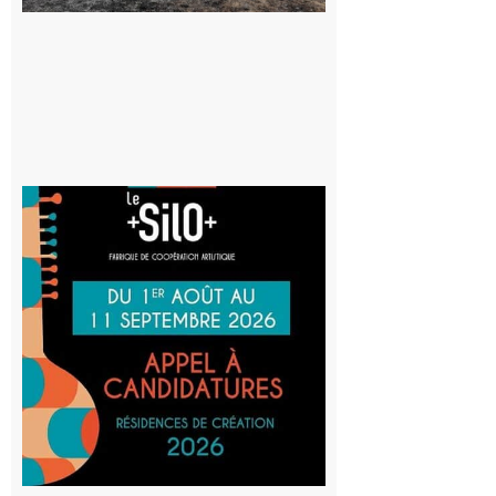
d’incendie
8 août 2026
Aurignac
: La
Cafetière
participe
au projet
Musiques
actuelles
et Tiers-
lieux,
avec le
SilO
8 août 2026