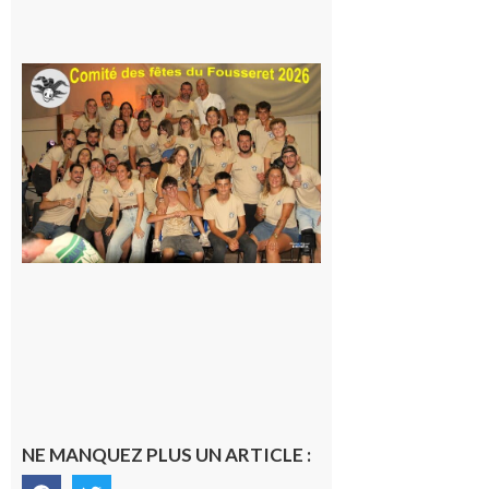
itinérante
7 août 2026
Le
Fousseret :
la Fête de
la Saint-
Pierre est
terminée,
les Vikings
sont
rentrés
chez eux
6 août 2026
NE MANQUEZ PLUS UN ARTICLE :