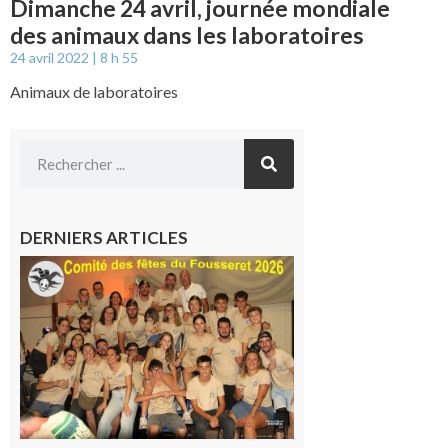
Dimanche 24 avril, journée mondiale
des animaux dans les laboratoires
24 avril 2022
8 h 55
Animaux de laboratoires
DERNIERS ARTICLES
Le
Fousseret :
la Fête de
la Saint-
Pierre est
terminée,
les Vikings
sont
rentrés
chez eux