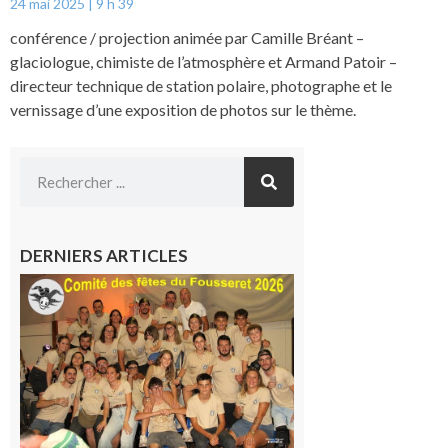
24 mai 2025
9 h 39
conférence / projection animée par Camille Bréant –
glaciologue, chimiste de l’atmosphère et Armand Patoir –
directeur technique de station polaire, photographe et le
vernissage d’une exposition de photos sur le thème.
DERNIERS ARTICLES
Le
Fousseret :
la Fête de
la Saint-
Pierre est
terminée,
les Vikings
sont
rentrés