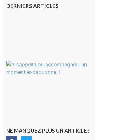
DERNIERS ARTICLES
Franquevielle
: La fête au
village !
7 août 2026
Rieux-
Volvestre
« Canaletto »
en concert !
7 août 2026
NE MANQUEZ PLUS UN ARTICLE :