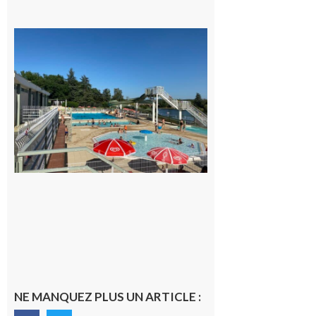
Boulogne-
sur-Gesse :
Une
convention
entre la
Mairie et
le Collège
pour la
piscine
8 août 2026
NE MANQUEZ PLUS UN ARTICLE :