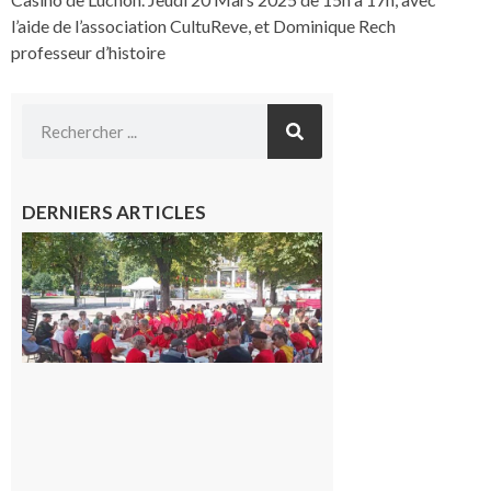
l’aide de l’association CultuReve, et Dominique Rech
professeur d’histoire
DERNIERS ARTICLES
Hesta
Gascona
de
Luchon
c’est la
fête de
tous !
Dès le
vendredi
14 août
au soir.
8 août
2026