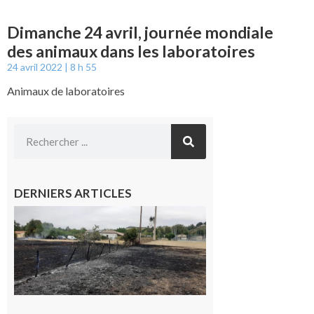
Dimanche 24 avril, journée mondiale
des animaux dans les laboratoires
24 avril 2022
8 h 55
Animaux de laboratoires
DERNIERS ARTICLES
Montesquieu-
Volvestre : la
commune
appelle à la
vigilance face
au risque
d’incendie
8 août 2026