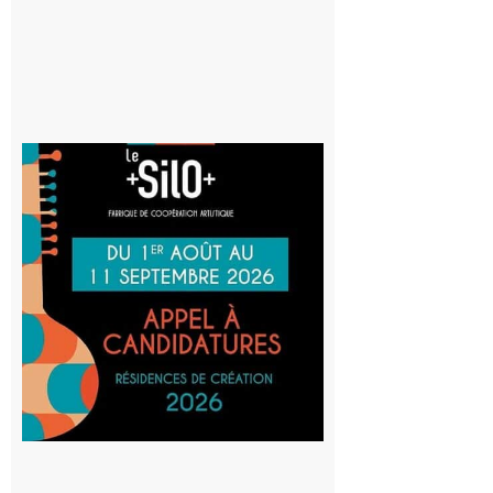
Aurignac
: La
Cafetière
participe
au projet
Musiques
actuelles
et Tiers-
lieux,
avec le
SilO
8 août 2026