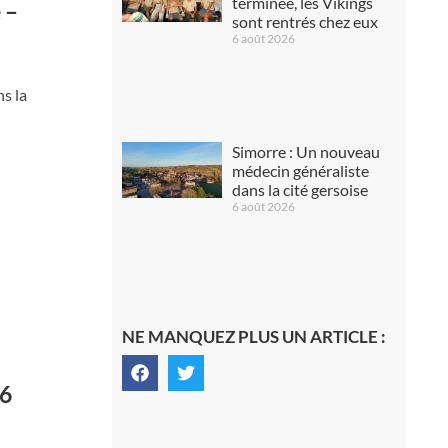
terminée, les Vikings
 –
sont rentrés chez eux
6 août 2026
s la
Simorre : Un nouveau
médecin généraliste
dans la cité gersoise
6 août 2026
NE MANQUEZ PLUS UN ARTICLE :
26