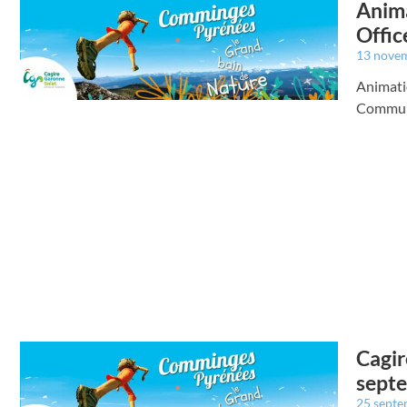
Anima
Offic
13 nove
Animati
Commun
Cagir
septe
25 sept