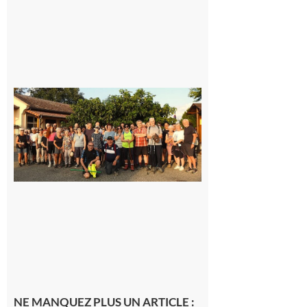
Saint-
Araille :
la
dernière
rando à
la
fraîche
de la
saison
était à
Cazac
8 août
2026
NE MANQUEZ PLUS UN ARTICLE :