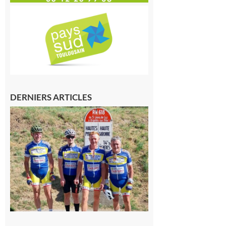
DERNIERS ARTICLES
Montréjeau
: Les sorties
du
Montréjeau
cyclo club
8 août 2026