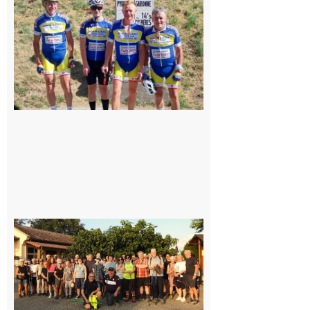
Montréjeau
cyclo club
8 août 2026
Saint-
Araille :
la
dernière
rando à
la
fraîche