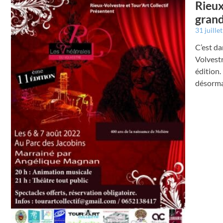
Rieux
grand
31 juille
C’est da
Volvestr
édition.
désormai