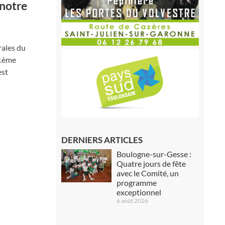
 notre
rales du
11ème
est
DERNIERS ARTICLES
Boulogne-sur-Gesse :
Quatre jours de fête
avec le Comité, un
programme
exceptionnel
6 août 2026