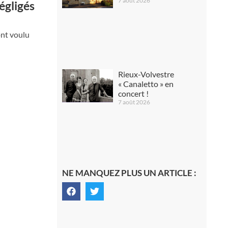
7 août 2026
égligés
ont voulu
Rieux-Volvestre
« Canaletto » en
concert !
7 août 2026
NE MANQUEZ PLUS UN ARTICLE :