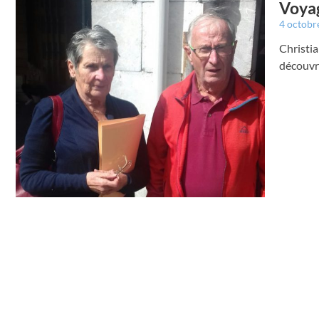
Voyag
4 octobr
Christia
découvri