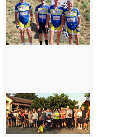
Montréjeau
cyclo club
8 août 2026
Saint-
Araille :
la
dernière
rando à
la
fraîche
de la