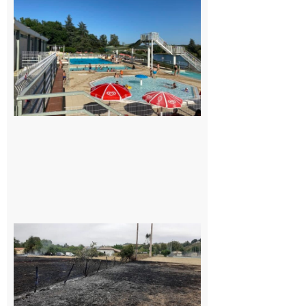
Une
convention
entre la
Mairie et
le Collège
pour la
piscine
8 août 2026
Montesquieu-
Volvestre : la
commune
appelle à la
vigilance face
au risque